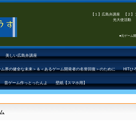
【１】広島弁講座 【２】 
光大使活動 【
■元ゲーム開
美しい広島弁講座
ゲーム界の健全な未来＞＆＜あるゲーム開発者の名誉回復＞のために
HIT
昔ゲーム作っとったんよ
壁紙【スマホ用】
ム