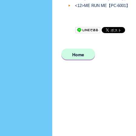
<12>ME RUN ME【PC-6001】
Home