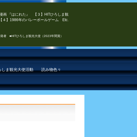
漫画 『はにれた』 【３】HITひろしま観
４】1986年のバレーボールゲーム Etc.
発者 ■HITひろしま観光大使（2023年間賞）
ひろしま観光大使活動
読み物色々