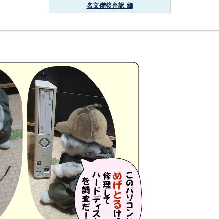
名文備後弁訳 編