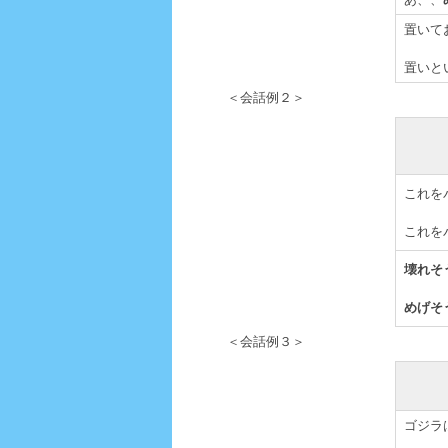
置いて
置いと
＜会話例２＞
これを
これを
壊れそ
めげそ
＜会話例３＞
ゴジラ