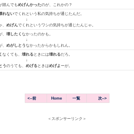
が踏んでも
めげんかった
のが、これかの？
壊れない
でくれという私の気持ちが通じたんだ。
↓
ゃ、
めげん
でくれというワシの気持ちが通じたんじゃ。
が、
壊したく
なかったのかも。
↓
が、
めがしとう
なかったからかもしれん。
く
なくても、
壊れる
ときには
壊れる
だろ。
↓
とう
のうても、
めげる
ときは
めげよ
ーが。
<--前
Home
一覧
次-->
＜スポンサーリンク＞