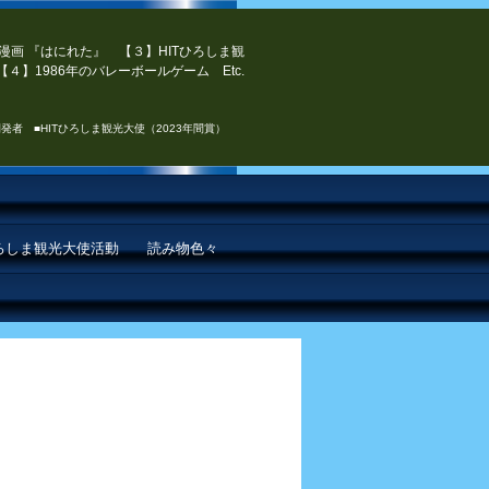
漫画 『はにれた』 【３】HITひろしま観
４】1986年のバレーボールゲーム Etc.
発者 ■HITひろしま観光大使（2023年間賞）
ひろしま観光大使活動
読み物色々