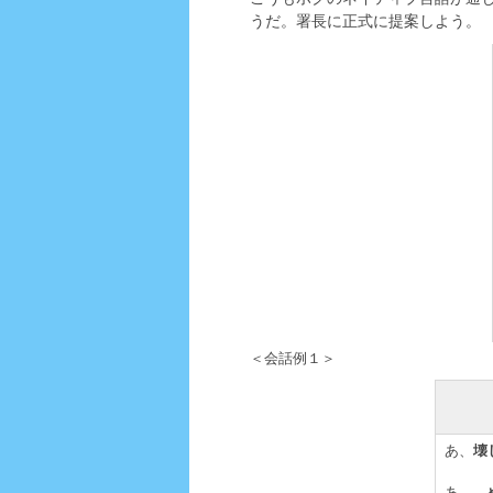
うだ。署長に正式に提案しよう。
＜会話例１＞
あ、
壊
あ、、