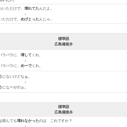
おいただけで、
壊れてた
んだよ。
↓
いただけで、
めげとった
んじゃ。
標準語
広島備後弁
バラバラに、
壊して
くれ。
↓
バラバラに、
めーで
くれ。
う
にないけどなぁ。
↓
う
になーがのぉ。
標準語
広島備後弁
は踏んでも
壊れなかった
のは これですか？
↓