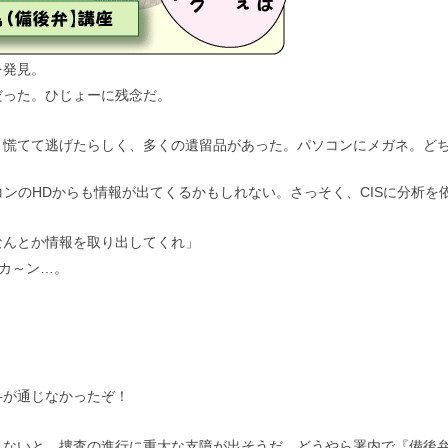
を発見。
だった。ひじょーに残念だ。
り慌てて逃げたらしく、多くの遺留品があった。パソコンにメガネ。ど
コンのHDからも情報が出てくるかもしれない。さっそく、CISに分析を
なんとか情報を取り出してくれ」
ポカ～ン…。
」
弁が通じなかったぞ！
じないと、捜査の進行に重大な支障が出そうだ。どうやら署内で『備後