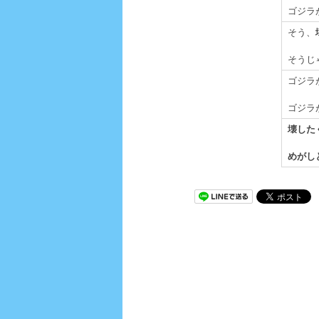
ゴジラ
そう、
そうじ
ゴジラ
ゴジラ
壊した
めがし