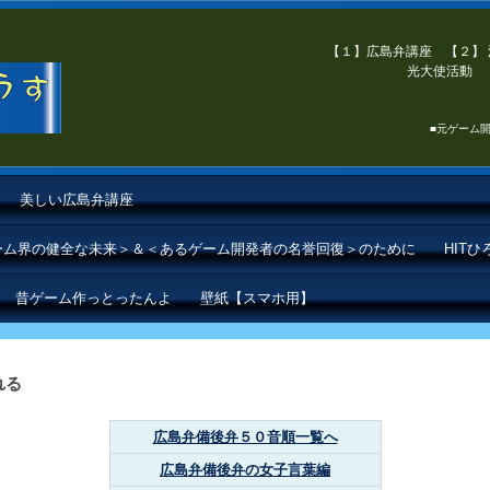
【１】広島弁講座 【２】 
光大使活動 【
■元ゲーム開
美しい広島弁講座
ゲーム界の健全な未来＞＆＜あるゲーム開発者の名誉回復＞のために
HIT
昔ゲーム作っとったんよ
壁紙【スマホ用】
れる
広島弁備後弁５０音順一覧へ
広島弁備後弁の女子言葉編