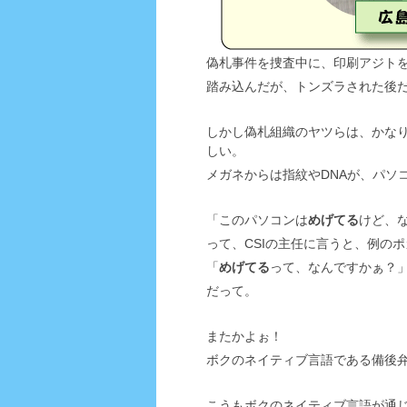
偽札事件を捜査中に、印刷アジト
踏み込んだが、トンズラされた後
しかし偽札組織のヤツらは、かな
しい。
メガネからは指紋やDNAが、パソ
「このパソコンは
めげてる
けど、
って、CSIの主任に言うと、例の
「
めげてる
って、なんですかぁ？
だって。
またかよぉ！
ボクのネイティブ言語である備後
こうもボクのネイティブ言語が通