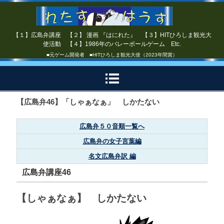
【１】広島弁講座 【２】 漫画 『はにれた』 【３】HITひろしま観光大
使活動 【４】1986年のバレーボールゲーム Etc.
■元ゲーム開発者 ■HITひろしま観光大使（2023年間賞）
【広島弁46】「しゃぁなぁ」 しかたない
広島弁５０音順一覧へ
広島弁の女子言葉編
名文広島弁訳 編
広島弁講座46
【しゃぁなぁ】 しかたない