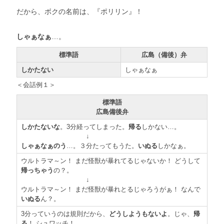
だから、ボクの名前は、『ポリリン』！
しゃぁなぁ
…。
標準語
広島（備後）弁
しかたない
しゃぁなぁ
＜会話例１＞
標準語
広島備後弁
しかたないな
。3分経ってしまった。
帰る
しかない…。
↓
しゃぁなぁのう
…。３分たってもうた。
いぬる
しかなぁ。
ウルトラマ～ン！ まだ怪獣が暴れてるじゃないか！ どうして
帰っちゃう
の？。
↓
ウルトラマ～ン！ まだ怪獣が暴れとるじゃろうがぁ！ なんで
いぬる
ん？。
3分っていうのは規則だから、
どうしようもないよ
。じゃ、
帰
る
！ シュワッチ！。