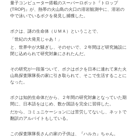
量子コンピューター搭載のスーパーロボット『トロップ
(TROP)』が、熱帯の火山島の火口の溶岩観測中に、溶岩の
中で泳いでいるボクを発見し捕獲した。
ボクは、謎の生命体（ＵＭＡ）ということで、
「世紀の大発見じゃあ！」
と、世界中が大騒ぎし、そのせいで、２年間ほど研究施設に
閉じ込められて研究対象にされたんだ。
その研究が一段落ついて、ボクはボクを日本に連れて来た火
山島探査隊隊長の家に引き取られて、そこで生活することに
なった。
ボクは知的生命体だから、２年間の研究対象となっていた期
間に、日本語をはじめ、数か国語を完全に習得した。
だから、コミュニケーションには苦労してないし、ネットで
翻訳のアルバイトもしている。
この探査隊隊長さんの家の子供は、『ハルカ』ちゃん。