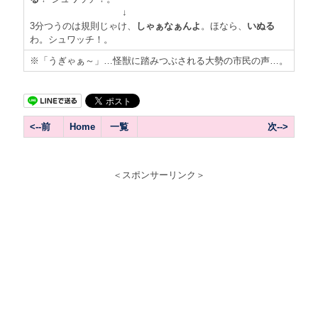
↓
3分つうのは規則じゃけ、
しゃぁなぁんよ
。ほなら、
いぬる
わ。シュワッチ！。
※「うぎゃぁ～」…怪獣に踏みつぶされる大勢の市民の声…。
<--前
Home
一覧
次-->
＜スポンサーリンク＞