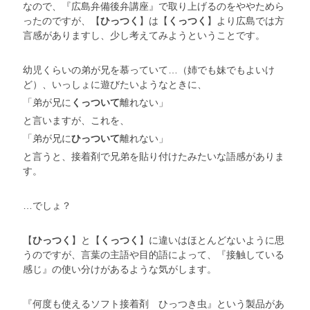
なので、『広島弁備後弁講座』で取り上げるのをややためら
ったのですが、【
ひっつく
】は【
くっつく
】より広島では方
言感がありますし、少し考えてみようということです。
幼児くらいの弟が兄を慕っていて…（姉でも妹でもよいけ
ど）、いっしょに遊びたいようなときに、
「弟が兄に
くっついて
離れない」
と言いますが、これを、
「弟が兄に
ひっついて
離れない」
と言うと、接着剤で兄弟を貼り付けたみたいな語感がありま
す。
…でしょ？
【
ひっつく
】と【
くっつく
】に違いはほとんどないように思
うのですが、言葉の主語や目的語によって、『接触している
感じ』の使い分けがあるような気がします。
『何度も使えるソフト接着剤 ひっつき虫』という製品があ