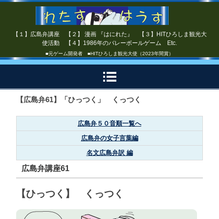
【１】広島弁講座 【２】 漫画 『はにれた』 【３】HITひろしま観光大
使活動 【４】1986年のバレーボールゲーム Etc.
■元ゲーム開発者 ■HITひろしま観光大使（2023年間賞）
【広島弁61】「ひっつく」 くっつく
広島弁５０音順一覧へ
広島弁の女子言葉編
名文広島弁訳 編
広島弁講座61
【ひっつく】 くっつく