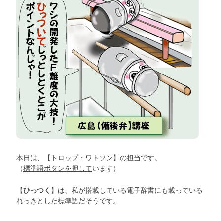
本日は、【トロップ・ワトソン】の担当です。
（
標準語ボタンを押して
います）
【
ひっつく
】は、私が搭載している電子辞書にも載っている
れっきとした標準語だそうです。