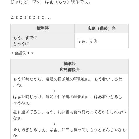
じゃけど、ワシ、
はぁ（もう）
寝るでぇ。
Ｚｚｚｚｚｚｚｚ…。
標準語
広島（備後）弁
もう、すでに
はぁ、はあ
とっくに
＜会話例１＞
標準語
広島備後弁
もう
12時だから、遠足の目的地の筆影山に、
もう
着いてるわ
よね。
↓
はぁ
12時じゃけ、遠足の目的地の筆影山に、
はあ
着いとるじ
ゃろねぇ。
昼も過ぎてるし、
もう
、お弁当も食べ終わってるかもしれない
なぁ。
↓
昼も過ぎとるけぇ、
はぁ
、弁当も食ってしもうとるんじゃなぁ
か。