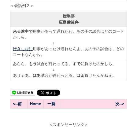
＜会話例２＞
標準語
広島備後弁
来る途中で
用事があって遅れたわ。あの子の試合はどのコート
かしら。
↓
行きしなに
用事があったけ遅れたんよ。あの子の試合は、どの
コートなんかね。
あらら、
もう
試合が終わってる。
すでに
負けたのかしら。
↓
ありゃあ、
はあ
試合が終わっとる。
はぁ
負けたんかねぇ。
<--前
Home
一覧
次-->
＜スポンサーリンク＞