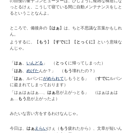
の自慢の量子コンピューターは、ひじょうに複雑な構造にな
っとるけぇ、こうして寝ている間に自動メンテナンスをしと
るということなんよ。
ところで、備後弁の【
はぁ
】は、ちと不思議な言葉かもしれ
ん。
ようするに、【
もう
】【
すでに
】【
とっくに
】という意味な
んじゃ。
「
はぁ
、
いんどる
」 （
とっく
に帰ってしまった）
「
はあ
、
めげた
んか？」 （
もう
壊れたの？）
「
はぁ
、ルパンに
がめられて
しもうとる」 （
すでに
ルパン
に盗まれてしまっております）
「はぁはぁはぁ…、
はぁ
息が上がっとる」 （はぁはぁは
ぁ…
もう
息が上がったよ）
みたいな言い方をするわけなんじゃ。
今日は、
はぁ
えらい
けぇ（
もう
疲れたから）、文章が短いん