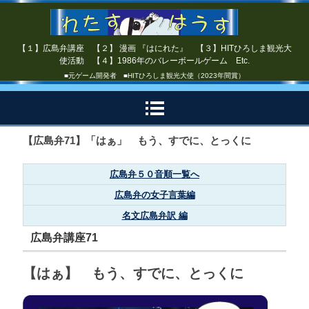
【１】広島弁講座 【２】 漫画 『はにれた』 【３】HITひろしま観光大
使活動 【４】1986年のバレーボールゲーム Etc.
■元ゲーム開発者 ■HITひろしま観光大使（2023年間賞）
【広島弁71】「はぁ」 もう、すでに、とっくに
広島弁５０音順一覧へ
広島弁の女子言葉編
名文広島弁訳 編
広島弁講座71
【はぁ】 もう、すでに、とっくに