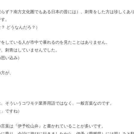
限らず？南方文化圏でもある日本の昔には）、刺青をした方は珍しくあ
です。
？ どうなんだろ？）
青をしている人が市中で暴れるのを見たことはありません。
で、刺青はしていませんでした。
の思い込み）
の方が、
は、そういうコワモテ業界用語ではなく、一般言葉なのです。
た」ですね）
の言葉は『伊予松山弁』と書かれていることが多いです。
ーに乗り、今治に遊びに行きましたから、伊予（愛媛県）には親しみと