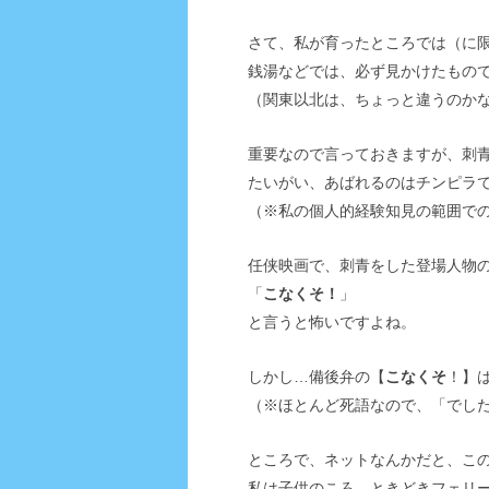
さて、私が育ったところでは（に
銭湯などでは、必ず見かけたもの
（関東以北は、ちょっと違うのかな
重要なので言っておきますが、刺
たいがい、あばれるのはチンピラ
（※私の個人的経験知見の範囲で
任侠映画で、刺青をした登場人物
「
こなくそ！
」
と言うと怖いですよね。
しかし…備後弁の【
こなくそ
！】
（※ほとんど死語なので、「でし
ところで、ネットなんかだと、こ
私は子供のころ、ときどきフェリ