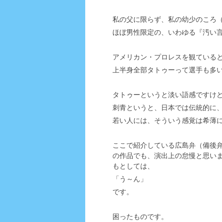
私の父に限らず、私の幼少のころ
ほぼ男性限定の、いわゆる『汚い
アメリカン・プロレスを観ている
上半身全部タトゥーって選手も多
タトゥーというと淡い語感ですけ
刺青というと、日本では伝統的に
若い人には、そういう感覚は希薄
ここで紹介している広島弁（備後
の作品でも、演出上の怠慢と思い
もとしては、
「う～ん」
です。
困ったものです。