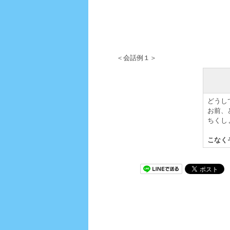
＜会話例１＞
どうし
お前、
ちくし
こなく