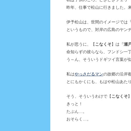
昨年、仕事で松山に行きました。
伊予松山は、世間のイメージでは
というもので、対岸の広島のヤン
私が思うに、【
こなくそ
】は『
瀬
命知らずの彼らなら、フンドシ一
う～ん、そういうドギツイ言葉が
私は
やっさだるマン
の故郷の沿岸
とにもかくにも、もはや松山あた
そう、そういうわけで【
こなくそ
きっと！
たぶん…。
おそらく…。