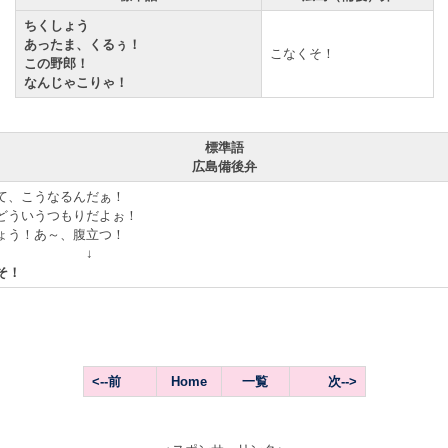
ちくしょう
あったま、くるぅ！
こなくそ！
この野郎！
なんじゃこりゃ！
標準語
広島備後弁
て、こうなるんだぁ！
どういうつもりだよぉ！
ょう！あ～、腹立つ！
↓
そ！
<--前
Home
一覧
次-->