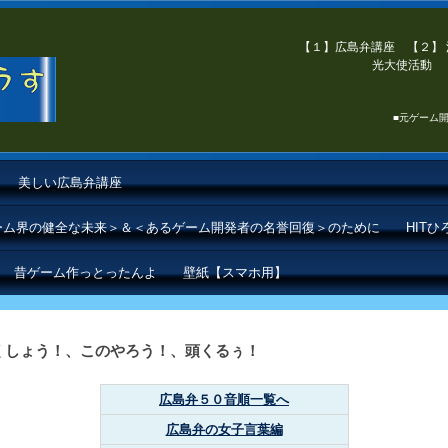
【１】広島弁講座 【２】 
光大使活動 【
■元ゲーム開
美しい広島弁講座
ゲーム界の健全な未来＞＆＜あるゲーム開発者の名誉回復＞のために
HIT
昔ゲーム作っとったんよ
壁紙【スマホ用】
くしょう！、このやろう！、頭くるぅ！
広島弁５０音順一覧へ
広島弁の女子言葉編