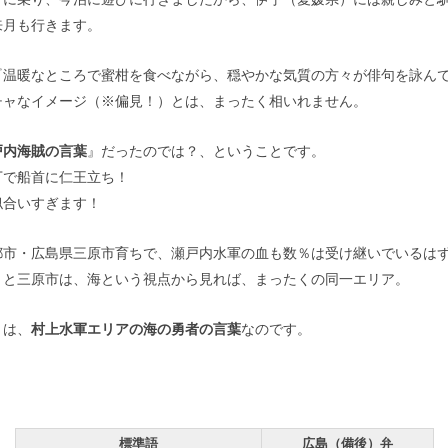
来月も行きます。
『温暖なところで蜜柑を食べながら、穏やかな気質の方々が俳句を詠ん
チャなイメージ（※偏見！）とは、まったく相いれません。
戸内海賊の言葉
』だったのでは？、ということです。
丁で船首に仁王立ち！
似合いすぎます！
都市・広島県三原市育ちで、瀬戸内水軍の血も数％は受け継いでいるは
りと三原市は、海という視点から見れば、まったくの同一エリア。
】は、
村上水軍エリアの海の勇者の言葉
なのです。
標準語
広島（備後）弁