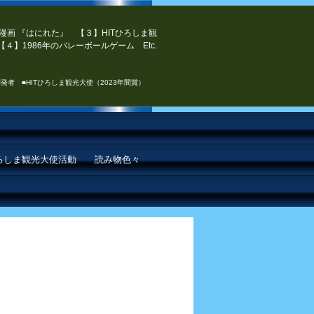
漫画 『はにれた』 【３】HITひろしま観
４】1986年のバレーボールゲーム Etc.
発者 ■HITひろしま観光大使（2023年間賞）
ひろしま観光大使活動
読み物色々