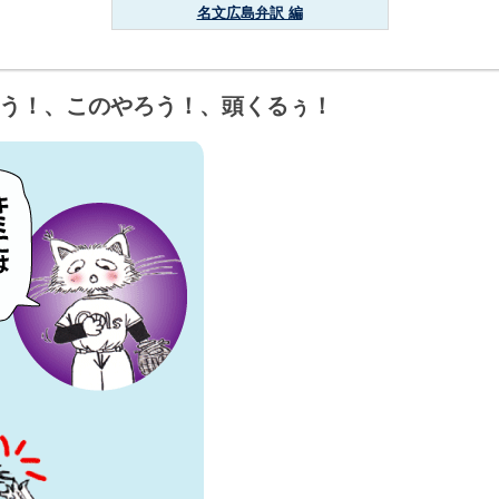
名文広島弁訳 編
う！、このやろう！、頭くるぅ！