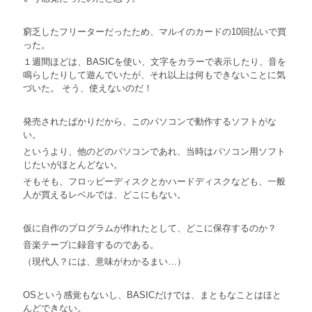
窮乏したフリーターだったため、マルイのカードの10回払いで買
った。
１週間ほどは、BASICを使い、文字をカラーで表示したり、音を
鳴らしたりして遊んでいたが、それ以上は何もできないことに気
づいた。 そう、使えないのだ！
発売されたばかりだから、このパソコンで動作するソフトがな
い。
というより、他のどのパソコンであれ、当時はパソコン用ソフト
じたいがほとんどない。
そもそも、フロッピーディスクとかハードディスクなども、一般
人が買えるレベルでは、どこにもない。
仮に自作のプログラムが作れたとして、どこに保存するのか？
音楽テープに録音するのである。
（現代人？には、意味がわかるまい…）
OSという感覚もないし、BASICだけでは、まともなことはほと
んどできない。