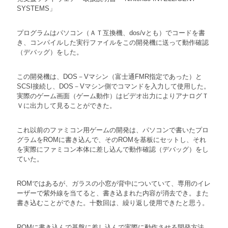
SYSTEMS」
プログラムはパソコン（ＡＴ互換機、dos/vとも）でコードを書
き、コンパイルした実行ファイルをこの開発機に送って動作確認
（デバッグ）をした。
この開発機は、DOS－Vマシン（富士通FMR指定であった）と
SCSI接続し、DOS－Vマシン側でコマンドを入力して使用した。
実際のゲーム画面（ゲーム動作）はビデオ出力によりアナログＴ
Ｖに出力して見ることができた。
これ以前のファミコン用ゲームの開発は、パソコンで書いたプロ
グラムをROMに書き込んで、そのROMを基板にセットし、それ
を実際にファミコン本体に差し込んで動作確認（デバッグ）をし
ていた。
ROMではあるが、ガラスの小窓が背中についていて、専用のイレ
ーザーで紫外線を当てると、書き込まれた内容が消去でき。また
書き込むことができた。十数回は、繰り返し使用できたと思う。
ROMに書き込んで基盤に差し込んで実際に動作させる開発方法