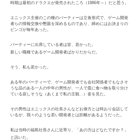
時期は最初のドラクエが発売されたころ（1986年～）だと思う。
エニックス主催のこの種のパーティーは立食形式で、ゲーム開発
者らの情報交換や懇親を深めるものであり、締めにはお決まりの
ビンゴが毎年あった。
パーティーに出席している者は皆、若かった。
新しい職種であるゲーム開発者ばかりだからだ。
そう、私も若かった。
ある年のパーティーで、ゲーム開発者でも会社関係者でもなさそ
うな品のある一人の中年の男性が、一人で皿に食べ物を取り分け
ている寂しそうな（あくまで私の主観…）姿を見た。
その男性はエニックスの社長さんなどお偉方とは時おり会話して
いるが、我々のような若い開発者とは距離があるようだった。
私は当時の福島社長さんに近寄り、「あの方はどなたですか？」
と訊いた。