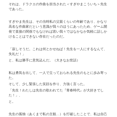
それは、ドラクエの作曲を担当された＜すぎやまこういち＞先生
であった。
すぎやま先生は、その当時私の父親くらいの年齢であり、かなり
高名な作曲家だという意識が我々のほうにあったため、ゲーム開
発で直接の関係でもなければ若い我々ではなかなか気軽に話しか
けることはできない存在だったのだ。
「寂しそうだ。これは何とかせねば！先生を一人にするなんて、
失礼だ！」
と、私は勝手に意気込んだ。（大きなお世話）
私は勇気を出して、一人で立っておられる先生のもとに歩み寄っ
た。
そして、少し緊張した笑顔を作り、力強く言った。
「先生！わたしは先生の歌われてた『青春時代』が大好きでし
た！」、
と。
先生の孤独（あくまで私の主観…）を打破したことで、私は自己