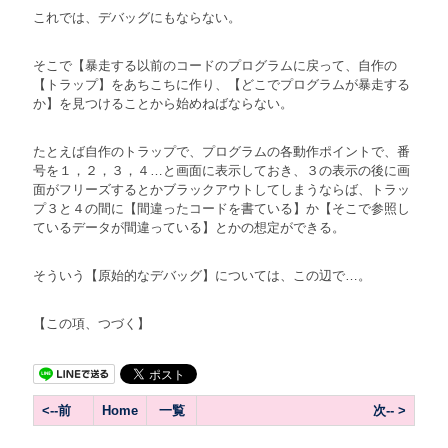
これでは、デバッグにもならない。
そこで【暴走する以前のコードのプログラムに戻って、自作の
【トラップ】をあちこちに作り、【どこでプログラムが暴走する
か】を見つけることから始めねばならない。
たとえば自作のトラップで、プログラムの各動作ポイントで、番
号を１，２，３，４…と画面に表示しておき、３の表示の後に画
面がフリーズするとかブラックアウトしてしまうならば、トラッ
プ３と４の間に【間違ったコードを書ている】か【そこで参照し
ているデータが間違っている】とかの想定ができる。
そういう【原始的なデバッグ】については、この辺で…。
【この項、つづく】
<--前
Home
一覧
次-- >