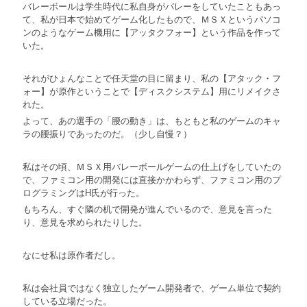
バレーボールは学生時代に私自身がバレーをしていたこともあっ
て、私が日本で始めてゲーム化したもので、ＭＳＸというパソコ
ンのようなゲーム機用に【アッタクフォー】という作品を作って
いた。
それがひょんなことで任天堂の目に留まり、私の【アタック・フ
ォー】が原作ということで【ディスクシステム】用にリメイクさ
れた。
よって、あの選手の「腰の動き」は、もともと私のゲームのキャ
ラの腰振りであったのだ。（少し自慢？）
私はその頃、ＭＳＸ用バレーボールゲームの仕上げをしていたの
で、ファミコン用の開発には直接かかわらず、ファミコン用のプ
ログラミングはH氏が行った。
もちろん、すぐ隣の机で開発が進んでいるので、意見を言った
り、意見を求められたりした。
なにせ私は原作者だし。
私は会社員ではなく独立したゲーム開発者で、ゲーム単位で契約
している立場だった。