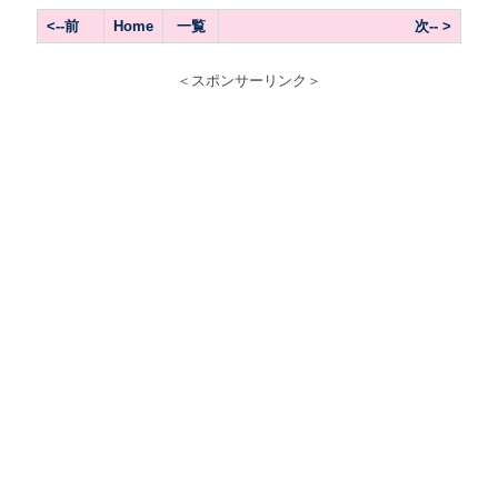
<--
前
Home
一覧
次-- >
＜スポンサーリンク＞