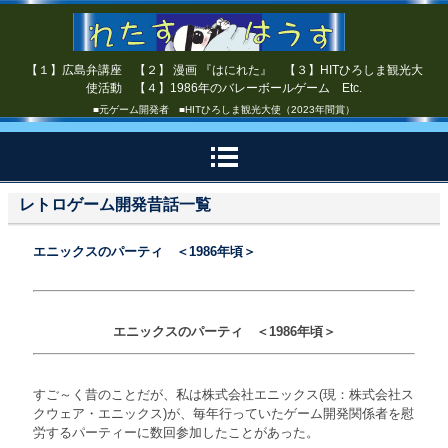
【１】広島弁講座 【２】 漫画 『はにれた』 【３】HITひろしま観光大
使活動 【４】1986年のバレーボールゲーム Etc.
■元ゲーム開発者 ■HITひろしま観光大使（2023年間賞）
レトロゲーム開発昔話一覧
エニックスのパーティ ＜1986年頃＞
エニックスのパーティ ＜1986年頃＞
すご～く昔のことだが、私は株式会社エニックス(現：株式会社ス
クウェア・エニックス)が、毎年行っていたゲーム開発関係者を慰
労するパーティーに数回参加したことがあった。