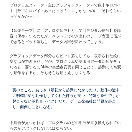
プログラムとデータ（主にグラフィックデータ）で数十キロバイ
ト（数百キロバイトあったっけ？…）しかないのに、それくらい
時間がかかる。
【音楽テープ】に【アナログ音声】として【デジタル信号】を録
音（保存）するのだが、ペラペラでむき出しのテープ表面に傷が
できるとビット落ちし、データ内容が変わってしまう。
グラフィックデータ部分ならビット落ちしても、表示された絵に
変な点ができるだけだが、プログラムや制御用データ部分がそう
なると、要するにDNAの突然点変異と同じことで、起動しても変
な動作をするか、そもそも起動さえしなくなる。
実のところ、あっさり最初から起動しなかったり、動作の途中
に明確に変な動作をしてくれたほうが良い。特殊な条件でしか
起こらない不具合（バグ）だと、ゲーム発売後に問題が起こ
り。面倒なことになる。
不具合が見つかれば、プログラムのどの部分が書き換えられてい
るのかデバッグしなければならない。