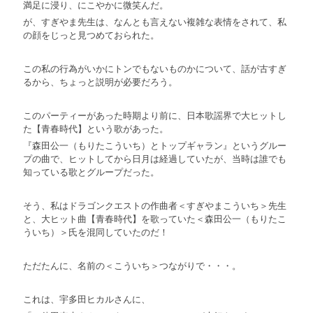
満足に浸り、にこやかに微笑んだ。
が、すぎやま先生は、なんとも言えない複雑な表情をされて、私
の顔をじっと見つめておられた。
この私の行為がいかにトンでもないものかについて、話が古すぎ
るから、ちょっと説明が必要だろう。
このパーティーがあった時期より前に、日本歌謡界で大ヒットし
た【青春時代】という歌があった。
『森田公一（もりたこういち）とトップギャラン』というグルー
プの曲で、ヒットしてから日月は経過していたが、当時は誰でも
知っている歌とグループだった。
そう、私はドラゴンクエストの作曲者＜すぎやまこういち＞先生
と、大ヒット曲【青春時代】を歌っていた＜森田公一（もりたこ
ういち）＞氏を混同していたのだ！
ただたんに、名前の＜こういち＞つながりで・・・。
これは、宇多田ヒカルさんに、