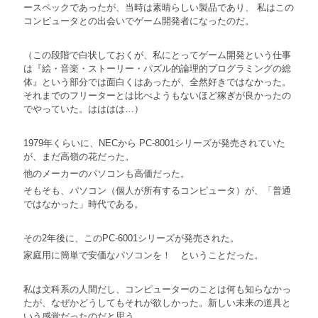
ースペックであったが、当時は素晴らしい製品であり、 私はこの
コンピュータとの出会いでゲーム開発者になったのだ。
（この段階で白状しておくが、私にとってゲーム開発という仕事
は『絵・音楽・ストーリー・パズル的論理的プログラミングの総
体』という部分では面白くはあったが、全然好きではなかった。
それまでのフリーターとは比べようもないほど稼ぎが良かったの
でやっていた。はははは…）
1979年くらいに、NECから PC-8001シリーズが発売されていた
が、まだ高嶺の花だった。
他のメーカーのパソコンも高価だった。
そもそも、パソコン（個人が所有するコンピュータ）が、「普通
ではなかった」時代である。
その2年後に、このPC-6001シリーズが発売された。
家庭用に簡単で安価なパソコンを！ ということだった。
私は文科系の人間だし、コンピューターのことは何も知らなかっ
たが、なぜかどうしてもそれが欲しかった。新しい未来の道具と
いう感覚だったのだと思う。