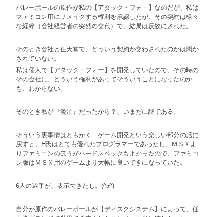
バレーボールの原作が私の【アタック・フォ－】なのだが、私は
ファミコン用にリメイクする権利を承認したが、その契約は様々
な経緯（会社経営者の突然の交代）で、結局は反故にされた。
そのとき会社と任天堂で、どういう契約が交わされたのかは聞か
されていない。
私は個人で【アタック・フォー】を開発していたので、その時の
その会社に、どういう権利があってそういうことになったのか
も、わからない。
そのとき私が『淡泊』だったから？、いまだに謎である。
そういう裏事情はともかく、ゲーム開発という楽しい部分の話に
戻すと、H氏はとても優れたプログラマーであったし、ＭＳＸよ
りファミコンのほうがハードスペックもよかったので、ファミコ
ン版はＭＳＸ用のゲームより大幅に良いできになっていた。
6人の選手が、表示できたし。(^o^)
自分が原作のバレーボールが【ディスクシステム】によって、任