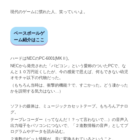
現代のゲームに慣れた人、笑っていいよ。
ベースボールゲ
ーム紹介はここ
ハードはNECのPC-6001(MKⅡ)。
NECから発売された「パピコン」という愛称のついたPCで、な
んと１０万円近くしたが、今の感覚で思えば、何もできない幼児
オモチャ以下の代物だった。
（もちろん当時は、衝撃的機能？で、すごかった。どう凄かった
かを説明する気力はない…）
ソフトの媒体は、ミュージックカセットテープ。もちろんアナロ
グ。
テープレコーダー（ってなんだ！？って言わないで…）の音声入
出力端子をパソコンにつないで、「２進数情報の音声」としてプ
ログラムやデータを読み込む。
２進数のビット情報が、音に変換されているということ。