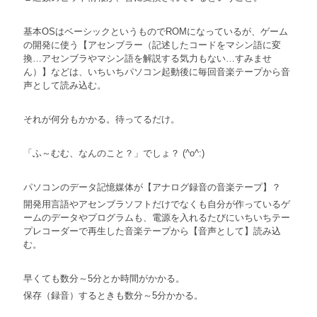
基本OSはベーシックというものでROMになっているが、ゲーム
の開発に使う【アセンブラー（記述したコードをマシン語に変
換…アセンブラやマシン語を解説する気力もない…すみませ
ん）】などは、いちいちパソコン起動後に毎回音楽テープから音
声として読み込む。
それが何分もかかる。待ってるだけ。
「ふ～むむ、なんのこと？」でしょ？ (^o^:)
パソコンのデータ記憶媒体が【アナログ録音の音楽テープ】？
開発用言語やアセンブラソフトだけでなくも自分が作っているゲ
ームのデータやプログラムも、電源を入れるたびにいちいちテー
プレコーダーで再生した音楽テープから【音声として】読み込
む。
早くても数分～5分とか時間がかかる。
保存（録音）するときも数分～5分かかる。