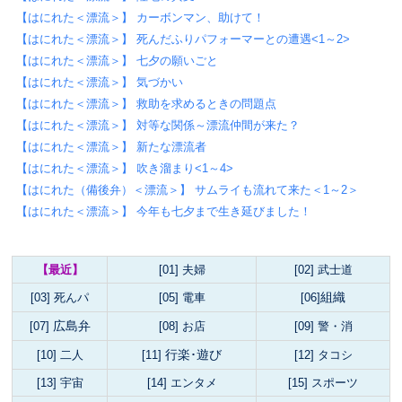
【はにれた＜漂流＞】 カーボンマン、助けて！
【はにれた＜漂流＞】 死んだふりパフォーマーとの遭遇<1～2>
【はにれた＜漂流＞】 七夕の願いごと
【はにれた＜漂流＞】 気づかい
【はにれた＜漂流＞】 救助を求めるときの問題点
【はにれた＜漂流＞】 対等な関係～漂流仲間が来た？
【はにれた＜漂流＞】 新たな漂流者
【はにれた＜漂流＞】 吹き溜まり<1～4>
【はにれた（備後弁）＜漂流＞】 サムライも流れて来た＜1～2＞
【はにれた＜漂流＞】 今年も七夕まで生き延びました！
【最近】
[01] 夫婦
[02] 武士道
組織
[03] 死んパ
[05] 電車
[06]
広島弁
[07]
[08] お店
[09] 警・消
行楽･遊び
[10] 二人
[11]
[12] タコシ
[13] 宇宙
[14]
エンタメ
[15]
スポーツ