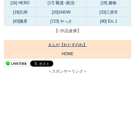
報道･政治
[16] HERO
[17]
[18] 建物
[19]孔明
[20]SNOW
[33]三原市
[83]隆景
[723] やっさ
[90] Etc.1
【↑作品倉庫】
まんが【れたすのれ】
HOME
＜スポンサーリンク＞