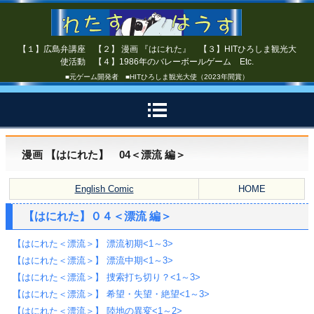
【１】広島弁講座 【２】 漫画 『はにれた』 【３】HITひろしま観光大
使活動 【４】1986年のバレーボールゲーム Etc.
■元ゲーム開発者 ■HITひろしま観光大使（2023年間賞）
漫画 【はにれた】 04＜漂流 編＞
English Comic
HOME
【はにれた】０４＜漂流 編＞
【はにれた＜漂流＞】 漂流初期<1～3>
【はにれた＜漂流＞】 漂流中期<1～3>
【はにれた＜漂流＞】 捜索打ち切り？<1～3>
【はにれた＜漂流＞】 希望・失望・絶望<1～3>
【はにれた＜漂流＞】 陸地の異変<1～2>