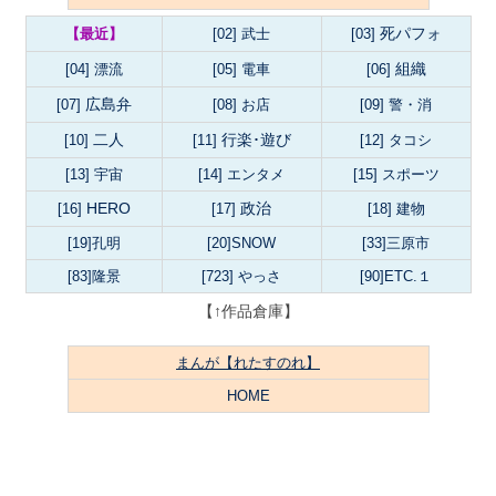
死パフォ
【最近】
[02] 武士
[03]
組織
[04] 漂流
[05] 電車
[06]
広島弁
[07]
[08] お店
[09] 警・消
二人
行楽･遊び
[10]
[11]
[12] タコシ
[13] 宇宙
[14]
エンタメ
[15]
スポーツ
HERO
政治
[16]
[17]
[18] 建物
[19]孔明
[20]SNOW
[33]三原市
[83]隆景
[723] やっさ
[90]ETC.１
【↑作品倉庫】
まんが【れたすのれ】
HOME