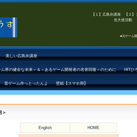
【１】広島弁講座 【２】 
光大使活動 【
■元ゲーム開
美しい広島弁講座
ゲーム界の健全な未来＞＆＜あるゲーム開発者の名誉回復＞のために
HIT
昔ゲーム作っとったんよ
壁紙【スマホ用】
朗＞
English
HOME