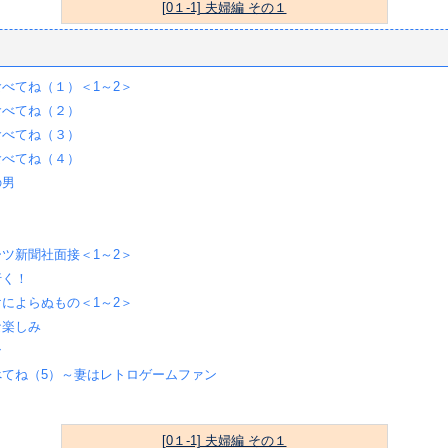
[0１-1] 夫婦編 その１
べてね（１）＜1～2＞
食べてね（２）
食べてね（３）
食べてね（４）
の男
り
ツ新聞社面接＜1～2＞
行く！
によらぬもの＜1～2＞
な楽しみ
ン
べてね（5）～妻はレトロゲームファン
[0１-1] 夫婦編 その１