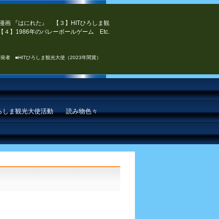
漫画 『はにれた』 【３】HITひろしま観
４】1986年のバレーボールゲーム Etc.
発者 ■HITひろしま観光大使（2023年間賞）
ひろしま観光大使活動
読み物色々