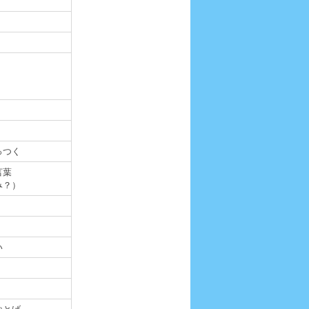
！
っつく
言葉
み？）
い