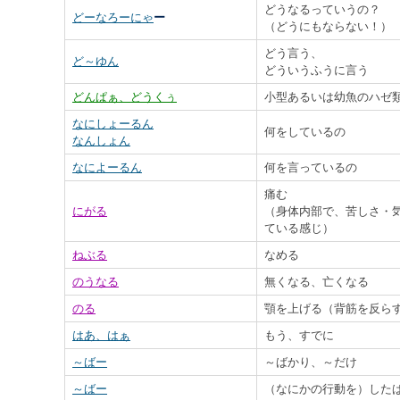
どうなるっていうの？
どーなろーにゃ
ー
（どうにもならない！）
どう言う、
ど～ゆん
どういうふうに言う
どんぱぁ、どうくぅ
小型あるいは幼魚のハゼ
なにしょーるん
何をしているの
なんしょん
なによーるん
何を言っているの
痛む
にがる
（身体内部で、苦しさ・
ている感じ）
ねぶる
なめる
のうなる
無くなる、亡くなる
のる
顎を上げる（背筋を反ら
はあ、はぁ
もう、すでに
～ばー
～ばかり、～だけ
～ばー
（なにかの行動を）した