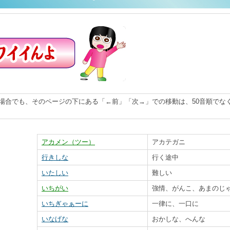
場合でも、そのページの下にある「←前」「次→」での移動は、50音順でな
アカメン（ツー）
アカテガニ
行きしな
行く途中
いたしい
難しい
いちがい
強情、がんこ、あまのじ
いちぎゃぁーに
一律に、一口に
いなげな
おかしな、へんな