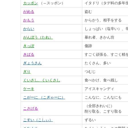
カッポン
（⇔スッポン）
イタドリ（タデ科の多年
がめる
盗む
かもう
からかう、相手をする
からい
しょっぱい（塩辛い）、
がんぼう（たれ
）
暴れ者、きかん坊
きっぽ
傷跡
きばる
すごく頑張る、すごく精
ぎょうさん
たくさん、多い
ぎり
つむじ
くいさし、くいくさし
食べかけ、食べ残し
ケーキ
アイスキャンディ
こがーに （こぎゃーに）
こんなに、こんなにも
（全部きれいに）
こさげる
削り取る、こすり取る
こすい（こしぃ）
ずるい