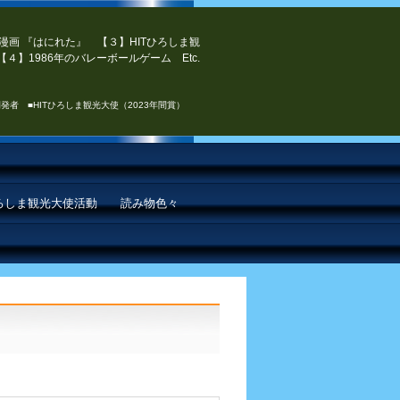
漫画 『はにれた』 【３】HITひろしま観
４】1986年のバレーボールゲーム Etc.
発者 ■HITひろしま観光大使（2023年間賞）
ひろしま観光大使活動
読み物色々