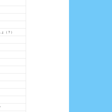
しょ（？）
サ