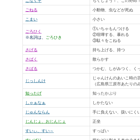
こなくそ
ちくしょう！、この野郎
ごねる
小動物、虫などが死ぬ
こまい
小さい
①いちゃもんつける
ごろひく
②喧嘩する、暴れる
※名詞は、
ごろひき
③駄々をこねる
さげる
持ち上げる、持つ
さばく
散らかす
さばる
つかむ、しがみつく、く
じゃんけんのあいこ時の
じっしんけ
（広島県三原市あたりの
知ったげ
知ったかぶり
しゃぁなぁ
しかたない
じゅんならん
手に負えない、扱いにく
じんじょ、おじんじょ
正坐
すいぃ、すい～
すっぱい