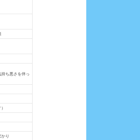
類
気持ち悪さを伴っ
す）
ばかり