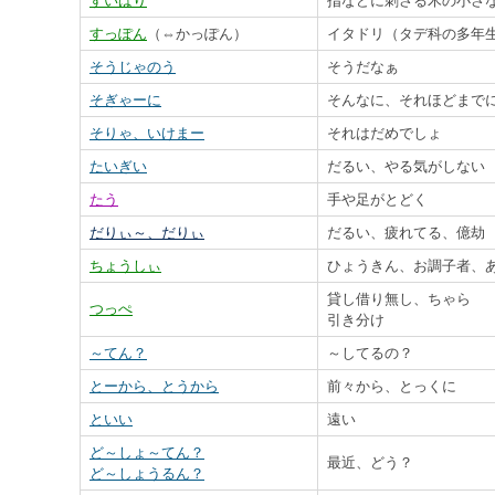
すいばり
指などに刺さる木の小さ
すっぽん
（⇔かっぽん）
イタドリ（タデ科の多年
そうじゃのう
そうだなぁ
そぎゃーに
そんなに、それほどまで
そりゃ、いけまー
それはだめでしょ
たいぎい
だるい、やる気がしない
たう
手や足がとどく
だりぃ～、だりぃ
だるい、疲れてる、億劫
ちょうしぃ
ひょうきん、お調子者、
貸し借り無し、ちゃら
つっぺ
引き分け
～てん？
～してるの？
とーから、とうから
前々から、とっくに
といい
遠い
ど～しょ～てん？
最近、どう？
ど～しょうるん？