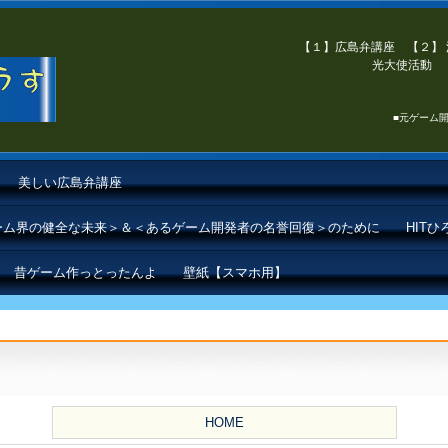
【１】広島弁講座 【２】 
光大使活動 【
■元ゲーム開
美しい広島弁講座
ゲーム界の健全な未来＞＆＜あるゲーム開発者の名誉回復＞のために
HIT
昔ゲーム作っとったんよ
壁紙【スマホ用】
HOME