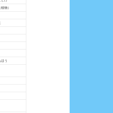
なとげ
生植物）
に
あほう