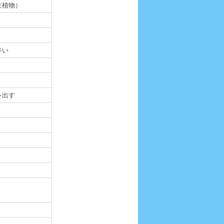
生植物）
辛い
を出す