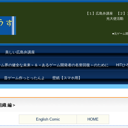
【１】広島弁講座 【２】 
光大使活動 【
■元ゲーム開
美しい広島弁講座
ゲーム界の健全な未来＞＆＜あるゲーム開発者の名誉回復＞のために
HIT
昔ゲーム作っとったんよ
壁紙【スマホ用】
組織 編＞
English Comic
HOME