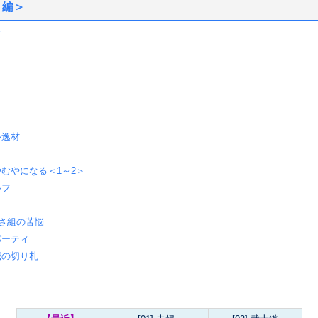
 編＞
下
い逸材
むやになる＜1～2＞
ルフ
っさ組の苦悩
パーティ
減の切り札