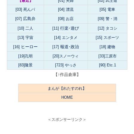
【最近】
[01] 夫婦
[02] 武士道
[03] 死んパ
[04] 漂流
[05] 電車
広島弁
[07]
[08] お店
[09] 警・消
行楽･遊び
[10] 二人
[11]
[12] タコシ
[13] 宇宙
[14]
エンタメ
[15]
スポーツ
ヒーロー
報道･政治
[16]
[17]
[18] 建物
[19]孔明
[20]スノーウィ
[33]三原市
[83]隆景
[723] やっさ
[90] Etc.1
【↑作品倉庫】
まんが【れたすのれ】
HOME
＜スポンサーリンク＞