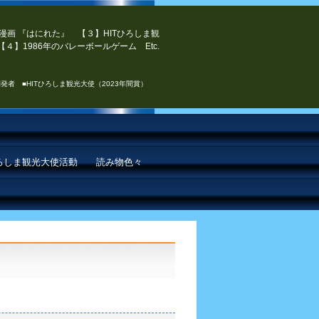
漫画 『はにれた』 【３】HITひろしま観
４】1986年のバレーボールゲーム Etc.
発者 ■HITひろしま観光大使（2023年間賞）
ひろしま観光大使活動
読み物色々