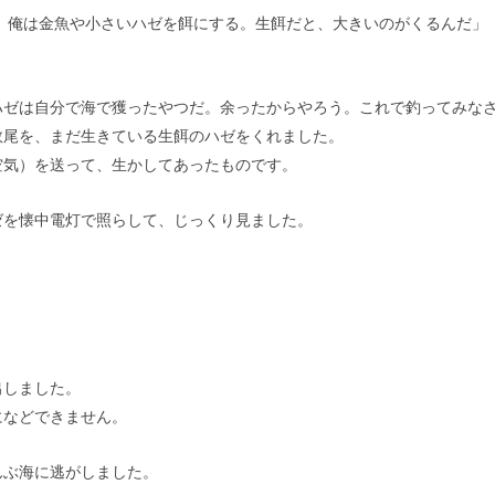
 俺は金魚や小さいハゼを餌にする。生餌だと、大きいのがくるんだ」
ハゼは自分で海で獲ったやつだ。余ったからやろう。これで釣ってみな
数尾を、まだ生きている生餌のハゼをくれました。
空気）を送って、生かしてあったものです。
ゼを懐中電灯で照らして、じっくり見ました。
出しました。
になどできません。
んぶ海に逃がしました。