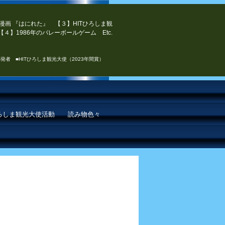
漫画 『はにれた』 【３】HITひろしま観
４】1986年のバレーボールゲーム Etc.
発者 ■HITひろしま観光大使（2023年間賞）
ひろしま観光大使活動
読み物色々