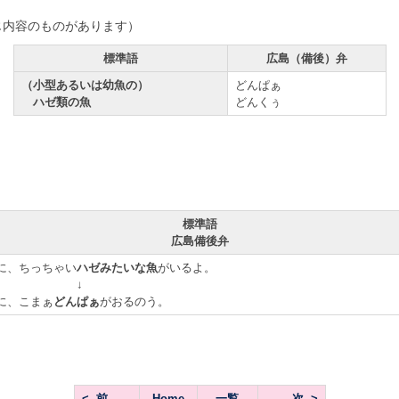
じ内容のものがあります）
標準語
広島（備後）弁
（小型あるいは幼魚の）
どんぱぁ
ハゼ類の魚
どんくぅ
標準語
広島備後弁
に、ちっちゃい
ハゼみたいな魚
がいるよ。
↓
に、こまぁ
どんぱぁ
がおるのう。
<--前
Home
一覧
次-->