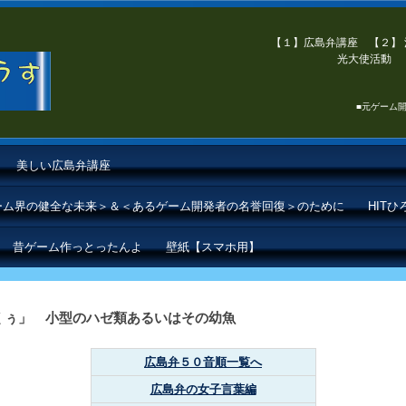
【１】広島弁講座 【２】 
光大使活動 【
■元ゲーム開
美しい広島弁講座
ゲーム界の健全な未来＞＆＜あるゲーム開発者の名誉回復＞のために
HIT
昔ゲーム作っとったんよ
壁紙【スマホ用】
くぅ」 小型のハゼ類あるいはその幼魚
広島弁５０音順一覧へ
広島弁の女子言葉編