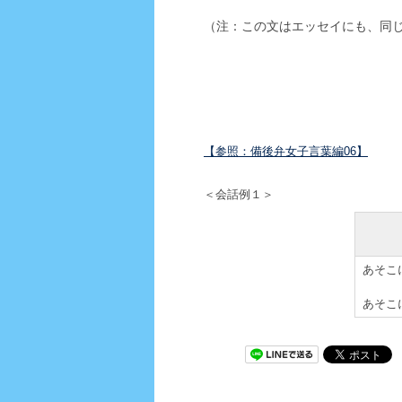
（注：この文はエッセイにも、同
【参照：備後弁女子言葉編06】
＜会話例１＞
あそこ
あそこ