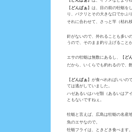
【
どんぱぁ
】は、目の前の牡蛎を
り、パクリとその大きな口でかぶ
それに合わせて、さっと竿（枯れ
針がないので、外れることも多い
うので、そのまま釣り上げること
エサの牡蛎は無数にあるし、【
ど
だから、いくらでも釣れるので、
【
どんぱぁ
】が食べれればいいの
ては逃がしていました。
ハゼあるいはハゼ類（あるいはア
ともないですねぇ。
牡蛎と言えば、広島は牡蛎の名産
魚のエサなので。
牡蛎フライは、ときどき食べます