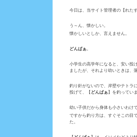
今日は、当サイト管理者の【れた
う～ん、懐かしい。
懐かしいとしか、言えません。
どんぱぁ
。
小学生の高学年になると、安い投
ましたが、それより幼いときは、
釣り針がないので、岸壁やテトラ
投げて、【
どんぱぁ
】を釣ってい
幼い子供だから身体も小さいわけ
ですから釣り方は、すぐそこの目
た。
【
どんぱぁ
】は、イソメなどより