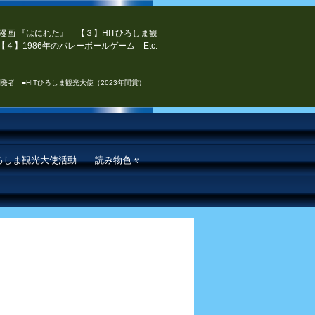
漫画 『はにれた』 【３】HITひろしま観
４】1986年のバレーボールゲーム Etc.
発者 ■HITひろしま観光大使（2023年間賞）
ひろしま観光大使活動
読み物色々