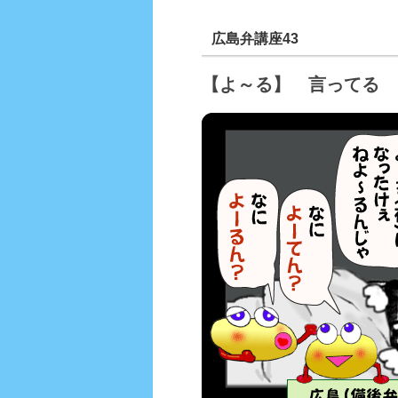
広島弁講座43
【よ～る】 言ってる