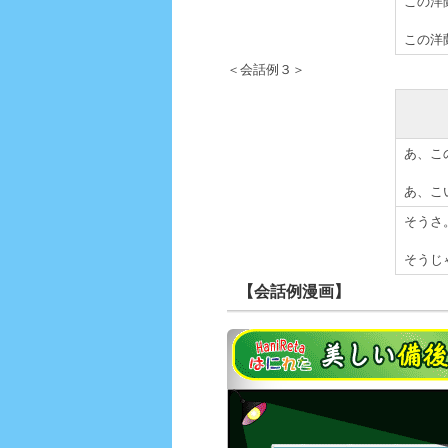
この洋
この洋
＜会話例３＞
あ、こ
あ、こ
そうさ
そうじ
【会話例漫画】