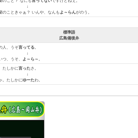
蘭のこと？ なにも
言ってない
ですけどねぇ。
↓
蘭のこときゃぁ？ いんや、なんも
よ～らん
がのう。
標準語
広島備後弁
の人、うそ
言ってる
。
↓
いつ、うそ、
よ～ら～
。
。たしかに
言った
さ。
↓
ゃ。たしかに
ゆーた
わ。