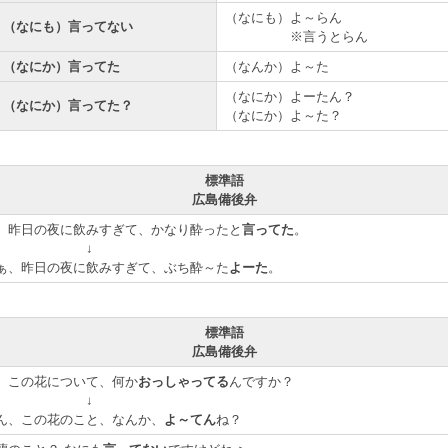
（なにも）よ～らん
（なにも）言ってない
※言うとらん
（なにか）言ってた
（なんか）よ～た
（なにか）よーたん？
（なにか）言ってた？
（なにか）よ～た？
標準語
広島備後弁
、昨日の夜に飲みすぎて、かなり酔ったと
言ってた
。
↓
ぁ、昨日の夜に飲みすぎて、ぶち酔～た
よーた
。
標準語
広島備後弁
、この花について、何か
おっしゃってる
んですか？
↓
ん、この花のこと、なんか、
よ～てん
ね？