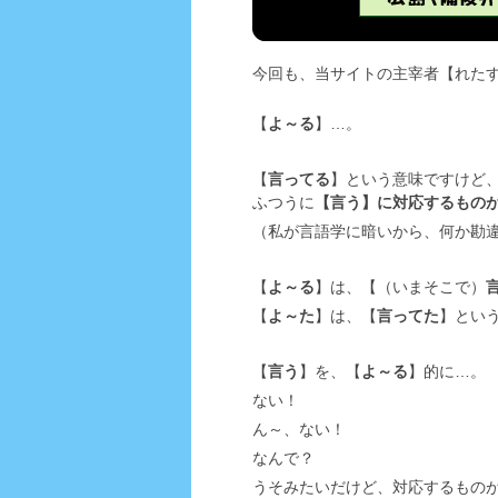
今回も、当サイトの主宰者【れた
【
よ～る
】…。
【
言ってる
】という意味ですけど
ふつうに
【言う】に対応するもの
（私が言語学に暗いから、何か勘
【
よ～る
】は、【（いまそこで）
【
よ～た
】は、【
言ってた
】とい
【
言う
】を、【
よ～る
】的に…。
ない！
ん～、ない！
なんで？
うそみたいだけど、対応するもの