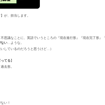
す】が、担当します。
、不思議なことに、英語でいうところの『現在進行形』『現在完了形』
がない
…ような。
違いしているのだろうと思うけど…）
言ってる
】
う過去形。
がない！