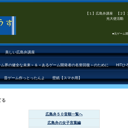
【１】広島弁講座 【２】 
光大使活動 【
■元ゲーム開
美しい広島弁講座
ゲーム界の健全な未来＞＆＜あるゲーム開発者の名誉回復＞のために
HIT
昔ゲーム作っとったんよ
壁紙【スマホ用】
てる
広島弁５０音順一覧へ
広島弁の女子言葉編