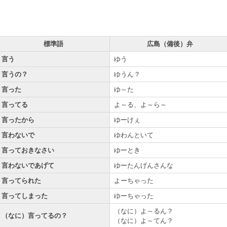
標準語
広島（備後）弁
言う
ゆう
言うの？
ゆうん？
言った
ゆ～た
言ってる
よ～る、よ～ら～
言ったから
ゆーけぇ
言わないで
ゆわんといて
言っておきなさい
ゆーとき
言わないであげて
ゆーたんげんさんな
言ってられた
よーちゃった
言ってしまった
ゆーちゃった
（なに）よ～るん？
（なに）言ってるの？
（なに）よ～てん？