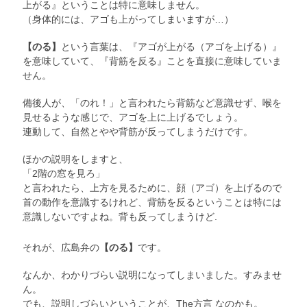
上がる』ということは特に意味しません。
（身体的には、アゴも上がってしまいますが…）
【のる】
という言葉は、『アゴが上がる（アゴを上げる）』
を意味していて、『背筋を反る』ことを直接に意味していま
せん。
備後人が、「のれ！」と言われたら背筋など意識せず、喉を
見せるような感じで、アゴを上に上げるでしょう。
連動して、自然とやや背筋が反ってしまうだけです。
ほかの説明をしますと、
「2階の窓を見ろ」
と言われたら、上方を見るために、顔（アゴ）を上げるので
首の動作を意識するけれど、背筋を反るということは特には
意識しないですよね。背も反ってしまうけど.
それが、広島弁の
【のる】
です。
なんか、わかりづらい説明になってしまいました。すみませ
ん。
でも、説明しづらいということが、The方言 なのかも。