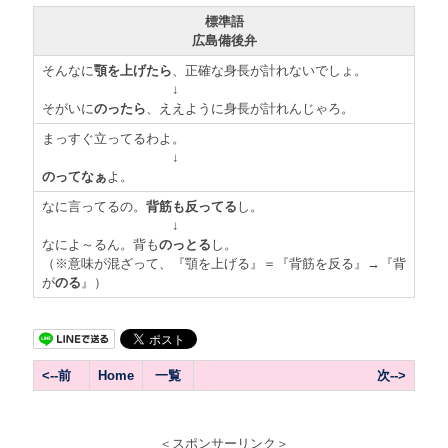
標準語
広島備後弁
そんなに
顎を上げたら
、正確な身長が計れないでしょ。
↓
そがいに
のったら
、ええように身長が計れんじゃろ。
まっすぐ立ってるわよ。
↓
のってなぁ
よ。
なに言ってるの。
背筋も反ってる
し。
↓
なによ～るん。背も
のっとる
し。
（※意味が混ざって、『顎を上げる』＝『背筋を反る』→『背
が
のる
』）
<--前
Home
一覧
次-->
＜スポンサーリンク＞