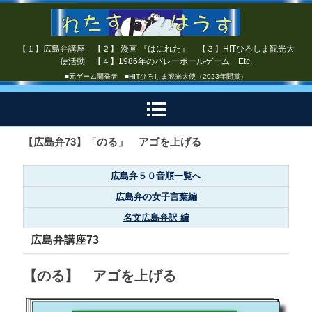
【１】広島弁講座 【２】 漫画 『はにれた』 【３】HITひろしま観光大
使活動 【４】1986年のバレーボールゲーム Etc.
■元ゲーム開発者 ■HITひろしま観光大使（2023年間賞）
【広島弁73】「のる」 アゴを上げる
広島弁５０音順一覧へ
広島弁の女子言葉編
名文広島弁訳 編
広島弁講座73
【のる】 アゴを上げる