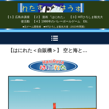
【１】広島弁講座 【２】 漫画 『はにれた』 【３】HITひろしま観光大
使活動 【４】1986年のバレーボールゲーム Etc.
■元ゲーム開発者 ■HITひろしま観光大使（2023年間賞）
【はにれた＜自販機＞】 空と海と…