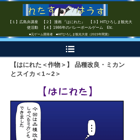
【１】広島弁講座 【２】 漫画 『はにれた』 【３】HITひろしま観光大
使活動 【４】1986年のバレーボールゲーム Etc.
■元ゲーム開発者 ■HITひろしま観光大使（2023年間賞）
【はにれた＜作物＞】 品種改良・ミカン
とスイカ＜1～2＞