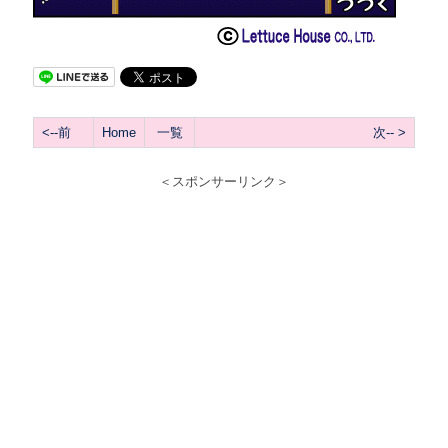
<--前
Home
一覧
次-- >
＜スポンサーリンク＞