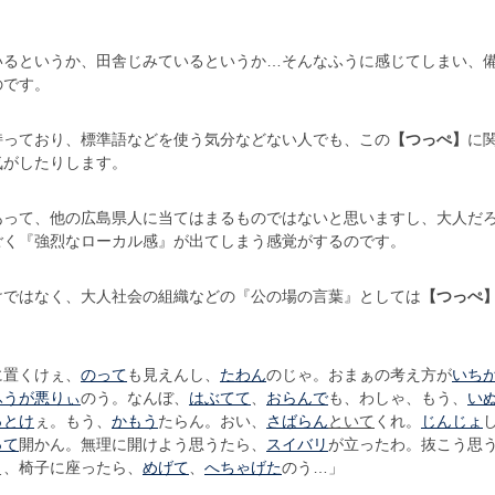
いるというか、田舎じみているというか…そんなふうに感じてしまい、
のです。
持っており、標準語などを使う気分などない人でも、この
【つっぺ】
に
気がしたりします。
あって、他の広島県人に当てはまるものではないと思いますし、大人だ
ごく『強烈なローカル感』が出てしまう感覚がするのです。
けではなく、大人社会の組織などの『公の場の言葉』としては
【つっぺ
に置くけぇ、
のって
も見えんし、
たわん
のじゃ。おまぁの考え方が
いち
ふうが悪りぃ
のう。なんぼ、
はぶてて
、
おらんで
も、わしゃ、もう、
い
っとけ
ぇ。もう、
かもう
たらん。おい、
さばらん
といて
くれ。
じんじょ
って
開かん。無理に開けよう思うたら、
スイバリ
が立ったわ。抜こう思
ぇ、椅子に座ったら、
めげて
、
へちゃげた
のう…」