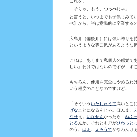
これを、
「そりゃ、もう、
つっぺ
じゃ」
と言うと、いつまでも子供じみて
ぺ
】から、半ば意識的に卒業する
広島弁（備後弁）には強い誇りを
というような雰囲気があるような
これは、あくまで私個人の感覚で
しい』わけではないのですが、す
もちろん、使用を完全にやめるわ
いう程度のことなのですけど。
「そういう
いたしゅうて
高いとこ
げな
ことになるんじゃ。ほんま、
なせ
ぇ。
いなせん
かったら、
ねぶ
とる
んか、それとも戸が
ひわっと
のう。
はぁ
、
えろうて
かなわんけ