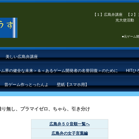
【１】広島弁講座 【２】 
光大使活動 【
■元ゲーム開
美しい広島弁講座
ゲーム界の健全な未来＞＆＜あるゲーム開発者の名誉回復＞のために
HIT
昔ゲーム作っとったんよ
壁紙【スマホ用】
借り無し、プラマイゼロ、ちゃら、引き分け
広島弁５０音順一覧へ
広島弁の女子言葉編