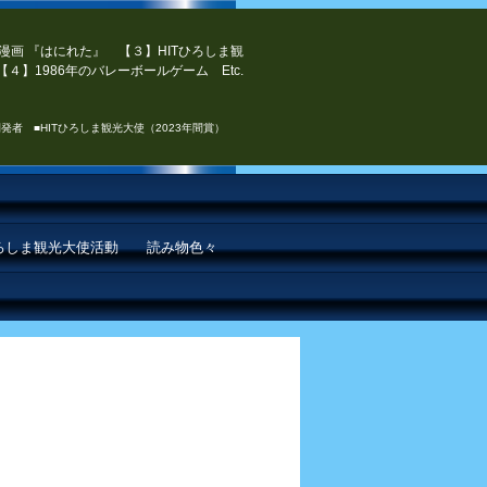
漫画 『はにれた』 【３】HITひろしま観
４】1986年のバレーボールゲーム Etc.
発者 ■HITひろしま観光大使（2023年間賞）
ひろしま観光大使活動
読み物色々