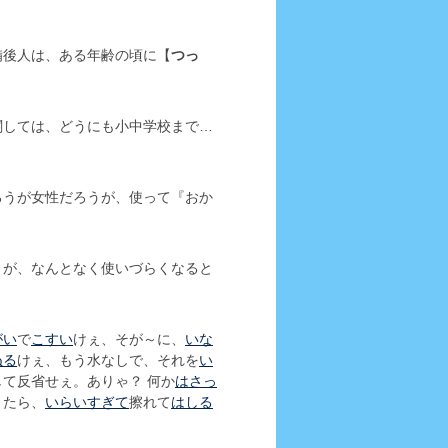
備後人は、ある年齢の頃に【
つっ
関しては、どうにも小中学校まで…
ろうが女性だろうが、使って『おか
】
が、なんとなく使いづらくなると
がい
で
こすい
けぇ、そが～に、
いな
ぬる
けぇ、もう水なしで、それを
い
して反省せぇ。ありゃ？ 何か
はさっ
うたら、
いらいすぎて
擦れて
はしる