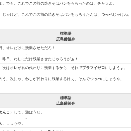
よ。でも、これでこの前の焼きそばパンをもらったのは、
チャラ
よ。
↓
。じゃけど、これでこの前の焼きそばパンをもろうたんは、
つっぺ
じゃけね
標準語
広島備後弁
日、オレだけに残業させただろ！
↓
、昨日、わしにだけ残業させたじゃろうがぁ！
。次はオレが君の代わりに残業するから、それで
プラマイゼロ
にしようよ。
↓
のう。次にゃ、わしが代わりに残業するけぇ、そんで
つっぺ
にしょうや。
標準語
広島備後弁
めんこ
）して、遊ぼうぜ。
↓
ん
、しょうや。