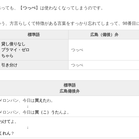
べっても、【
つっぺ
】は使わなくなってしまうのです。
いう、方言らしくて特徴がある言葉をすっかり忘れてしまって、98番目
標準語
広島（備後）弁
貸し借りなし
プラマイ・ゼロ
つっぺ
ちゃら
引き分け
つっぺ
標準語
広島備後弁
メロンパン、今日は
買えた
わ。
↓
メロンパン、今日は
買（こ）うた
んよ。
わけて
よ。
↓
くれん
？