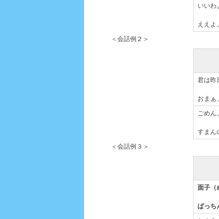
いいわ
ええよ
＜会話例２＞
君は昨
おまぁ
ごめん
すまん
＜会話例３＞
面子（
ぱっち