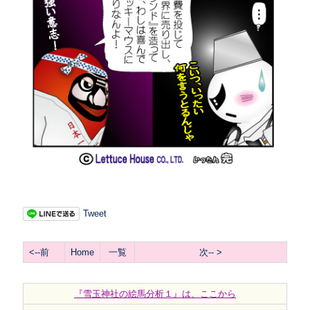
Tweet
<--前
Home
一覧
次-- >
『雪玉神社の絵馬分析１』は、ここから