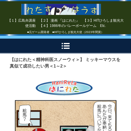
【１】広島弁講座 【２】 漫画 『はにれた』 【３】HITひろしま観光大
使活動 【４】1986年のバレーボールゲーム Etc.
■元ゲーム開発者 ■HITひろしま観光大使（2023年間賞）
【はにれた＜精神科医スノーウィ＞】 ミッキーマウスを
真似て成功したい男＜1～2＞