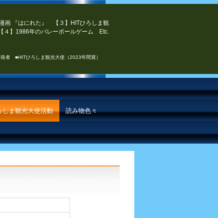
漫画 『はにれた』 【３】HITひろしま観
４】1986年のバレーボールゲーム Etc.
発者 ■HITひろしま観光大使（2023年間賞）
ひろしま観光大使活動
読み物色々