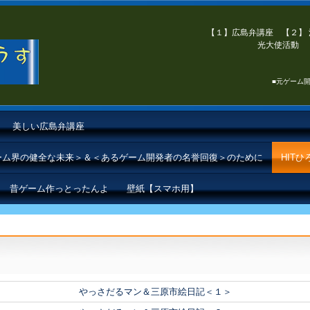
【１】広島弁講座 【２】 
光大使活動 【
■元ゲーム開
美しい広島弁講座
ゲーム界の健全な未来＞＆＜あるゲーム開発者の名誉回復＞のために
HIT
昔ゲーム作っとったんよ
壁紙【スマホ用】
やっさだるマン＆三原市絵日記＜１＞