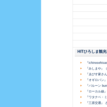
HITひろしま観
『ichinos
『みしまや』
『ゑびす家さ
『オギロパン
『バルーン b
『ローカル線
『ワタナベ・
『三原交通』 