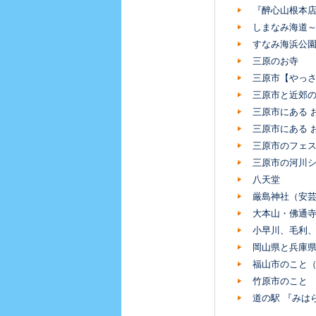
『醉心山根本
しまなみ海道
すなみ海浜公
三原のお寺
三原市【やっさ
三原市と近郊
三原市にある お
三原市にある お
三原市のフェ
三原市の河川
八天堂
厳島神社（安
大本山・佛通
小早川、毛利
岡山県と兵庫
福山市のこと
竹原市のこと
道の駅 『みは