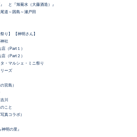
店』 と『旭菊水（大藤酒造）』
～尾道～因島～瀬戸田
園
祭り】 【神明さん】
の神社
店（Part１）
店（Part２）
スタ・マルシェ・ミニ祭り
シリーズ
芸の宮島）
寺
、吉川
県のこと
（写真コラボ）
ら神明の里』