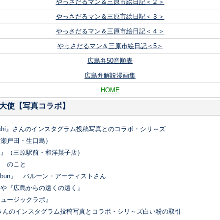
やっさだるマン＆三原市絵日記＜２＞
やっさだるマン＆三原市絵日記＜３＞
やっさだるマン＆三原市絵日記＜４＞
やっさだるマン＆三原市絵日記＜5＞
広島弁50音順表
広島弁解説漫画集
HOME
光大使【写真コラボ】
ehisashi』さんのインスタグラム投稿写真とのコラボ・シリ～ズ
（瀬戸田・生口島）
ん』（三原駅前・和洋菓子店）
』 のこと
unbun』 バルーン・アーティストさん
』や『広島からの遠くの遠く』
ミュージックラボ』
さんのインスタグラム投稿写真とコラボ・シリ～ズ白い粉の取引