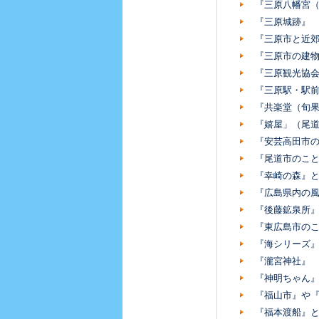
『三原八幡宮
『三原城跡』
『三原市と近
『三原市の建
『三原観光協
『三原駅・駅
『共楽堂（旬果
『嬉屋」（尾
『安芸高田市
『尾道市のこ
『幸崎の森』
『広島県内の
『後藤鉱泉所
『東広島市の
『海シリーズ
『瀧宮神社
『神明ちゃん
『福山市』や『
『福本渡船』