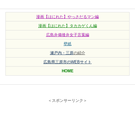
漫画【はにれた】やっさだるマン編
漫画【はにれた】タカカゲくん編
広島弁備後弁女子言葉編
壁紙
瀬戸内・三原
の紹介
広島県三原市のWEBサイト
HOME
＜スポンサーリンク＞