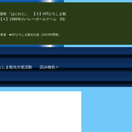
漫画 『はにれた』 【３】HITひろしま観
４】1986年のバレーボールゲーム Etc.
発者 ■HITひろしま観光大使（2023年間賞）
ひろしま観光大使活動
読み物色々