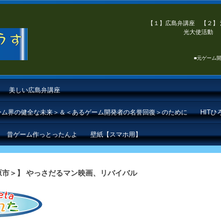
【１】広島弁講座 【２】 
光大使活動 【
■元ゲーム開
美しい広島弁講座
ゲーム界の健全な未来＞＆＜あるゲーム開発者の名誉回復＞のために
HIT
昔ゲーム作っとったんよ
壁紙【スマホ用】
市＞】 やっさだるマン映画、リバイバル