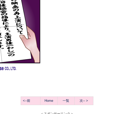
<
--前
Home
一覧
次-- >
＜スポンサーリンク＞