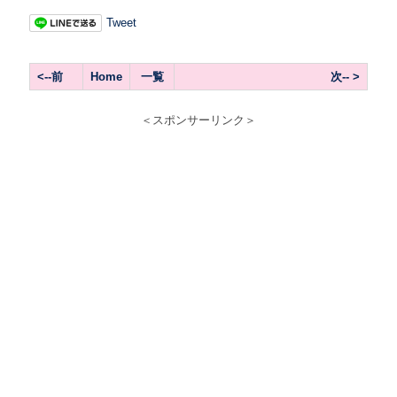
Tweet
<--前
Home
一覧
次-- >
＜スポンサーリンク＞