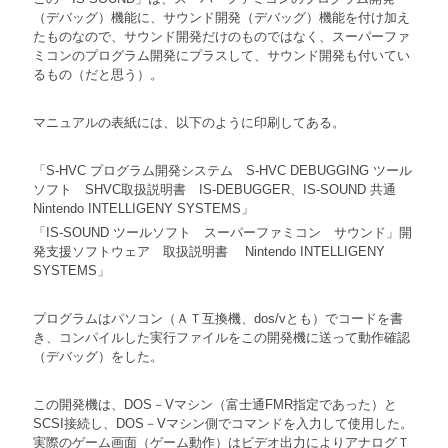
（デバッグ）機能に、サウンド開発（デバッグ）機能を付け加え
たものなので、サウンド開発だけのものではなく、スーパーファ
ミコンのプログラム開発にプラスして、サウンド開発も付いてい
るもの（だと思う）。
マニュアルの表紙には、以下のように印刷してある。
「S-HVC プログラム開発システム S-HVC DEBUGGING ツール
ソフト SHVC取扱説明書 IS-DEBUGGER、IS-SOUND 共通
Nintendo INTELLIGENY SYSTEMS」
「IS-SOUND ツールソフト スーパーファミコン サウンド」開
発支援ソフトウェア 取扱説明書 Nintendo INTELLIGENY
SYSTEMS」
プログラムはパソコン（ＡＴ互換機、dos/vとも）でコードを書
き、コンパイルした実行ファイルをこの開発機に送って動作確認
（デバッグ）をした。
この開発機は、DOS－Vマシン（富士通FMR指定であった）と
SCSI接続し、DOS－Vマシン側でコマンドを入力して使用した。
実際のゲーム画面（ゲーム動作）はビデオ出力によりアナログＴ