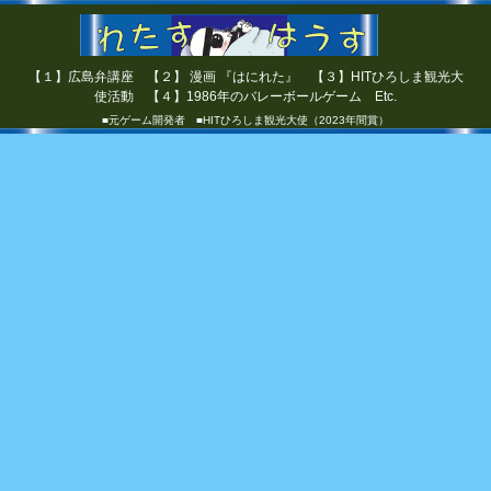
【１】広島弁講座 【２】 漫画 『はにれた』 【３】HITひろしま観光大
使活動 【４】1986年のバレーボールゲーム Etc.
■元ゲーム開発者 ■HITひろしま観光大使（2023年間賞）